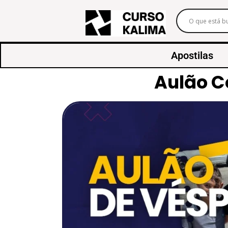
Apostilas
Aulão Co